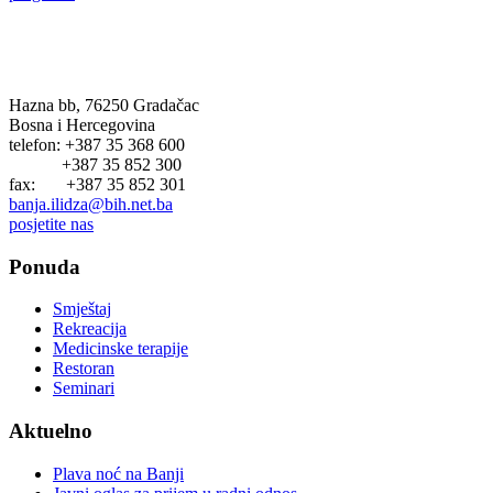
BANJA ILIDŽA GRADAČAC
Hazna bb, 76250 Gradačac
Bosna i Hercegovina
telefon: +387 35 368 600
+387 35 852 300
fax: +387 35 852 301
banja.ilidza@bih.net.ba
posjetite nas
Ponuda
Smještaj
Rekreacija
Medicinske terapije
Restoran
Seminari
Aktuelno
Plava noć na Banji