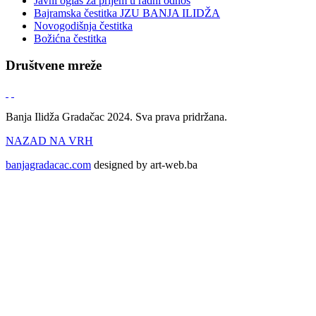
Javni oglas za prijem u radni odnos
Bajramska čestitka JZU BANJA ILIDŽA
Novogodišnja čestitka
Božićna čestitka
Društvene mreže
Banja Ilidža Gradačac 2024. Sva prava pridržana.
NAZAD NA VRH
banjagradacac.com
designed by art-web.ba