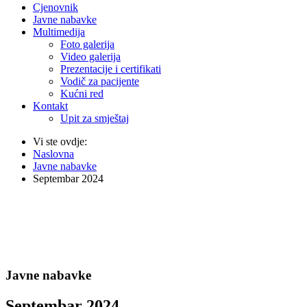
Cjenovnik
Javne nabavke
Multimedija
Foto galerija
Video galerija
Prezentacije i certifikati
Vodič za pacijente
Kućni red
Kontakt
Upit za smještaj
Vi ste ovdje:
Naslovna
Javne nabavke
Septembar 2024
Javne nabavke
Septembar 2024