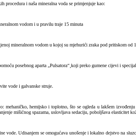
skih procedura i naša mineralna voda se primjenjuje kao:
neralnom vodom i u pravilu traje 15 minuta
enoj mineralnom vodom u kojoj su mjehurići zraka pod pritiskom od 1,5
omoću posebnog aparta „Pulsatora“¸koji preko gumene cijevi i specij
ite vode i galvanske struje.
: mehaničko, hemijsko i toplotno, što se ogleda u lakšem izvođenju po
anjenje mišićnog spazama, uslovljava sedaciju, poboljšava elasticitet kož
eralne vode. Udisanjem se omogućava unošenje i lokalno dejstvo na sluzo