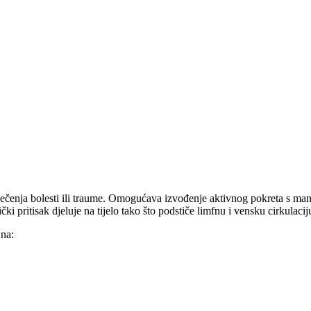
liječenja bolesti ili traume. Omogućava izvođenje aktivnog pokreta s
čki pritisak djeluje na tijelo tako što podstiče limfnu i vensku cirkulacij
 na: