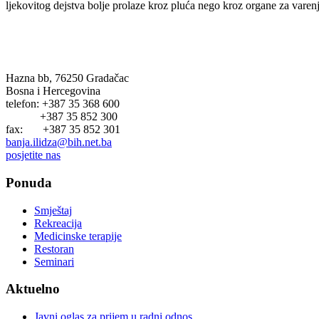
ljekovitog dejstva bolje prolaze kroz pluća nego kroz organe za varenj
BANJA ILIDŽA GRADAČAC
Hazna bb, 76250 Gradačac
Bosna i Hercegovina
telefon: +387 35 368 600
+387 35 852 300
fax: +387 35 852 301
banja.ilidza@bih.net.ba
posjetite nas
Ponuda
Smještaj
Rekreacija
Medicinske terapije
Restoran
Seminari
Aktuelno
Javni oglas za prijem u radni odnos