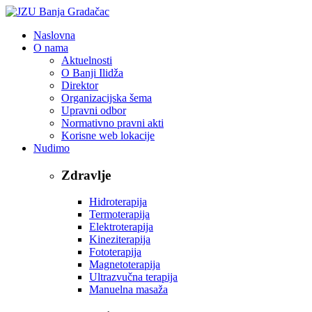
Naslovna
O nama
Aktuelnosti
O Banji Ilidža
Direktor
Organizacijska šema
Upravni odbor
Normativno pravni akti
Korisne web lokacije
Nudimo
Zdravlje
Hidroterapija
Termoterapija
Elektroterapija
Kineziterapija
Fototerapija
Magnetoterapija
Ultrazvučna terapija
Manuelna masaža