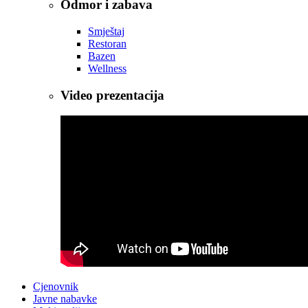
Odmor i zabava
Smještaj
Restoran
Bazen
Wellness
Video prezentacija
Cjenovnik
Javne nabavke