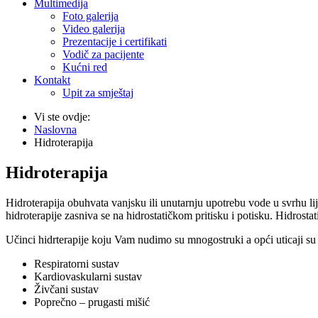
Multimedija
Foto galerija
Video galerija
Prezentacije i certifikati
Vodič za pacijente
Kućni red
Kontakt
Upit za smještaj
Vi ste ovdje:
Naslovna
Hidroterapija
Hidroterapija
Hidroterapija obuhvata vanjsku ili unutarnju upotrebu vode u svrhu 
hidroterapije zasniva se na hidrostatičkom pritisku i potisku. Hidrostati
Učinci hidrterapije koju Vam nudimo su mnogostruki a opći uticaji su
Respiratorni sustav
Kardiovaskularni sustav
Živčani sustav
Poprečno – prugasti mišić