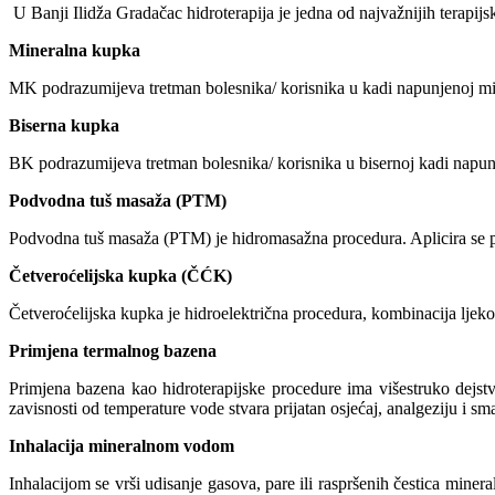
U Banji Ilidža Gradačac hidroterapija je jedna od najvažnijih terapij
Mineralna kupka
MK podrazumijeva tretman bolesnika/ korisnika u kadi napunjenoj mi
Biserna kupka
BK podrazumijeva tretman bolesnika/ korisnika u bisernoj kadi napunj
Podvodna tuš masaža (PTM)
Podvodna tuš masaža (PTM) je hidromasažna procedura. Aplicira se p
Četveroćelijska kupka (ČĆK)
Četveroćelijska kupka je hidroelektrična procedura, kombinacija ljekov
Primjena termalnog bazena
Primjena bazena kao hidroterapijske procedure ima višestruko dejstvo
zavisnosti od temperature vode stvara prijatan osjećaj, analgeziju i sm
Inhalacija mineralnom vodom
Inhalacijom se vrši udisanje gasova, pare ili raspršenih čestica min