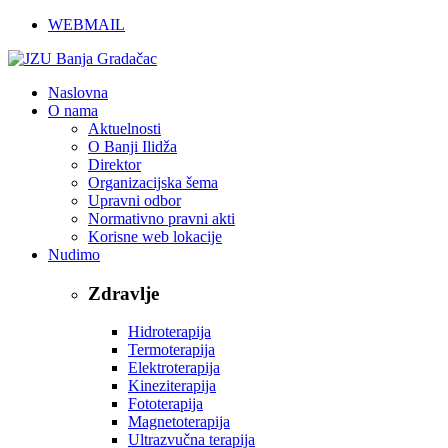
WEBMAIL
Naslovna
O nama
Aktuelnosti
O Banji Ilidža
Direktor
Organizacijska šema
Upravni odbor
Normativno pravni akti
Korisne web lokacije
Nudimo
Zdravlje
Hidroterapija
Termoterapija
Elektroterapija
Kineziterapija
Fototerapija
Magnetoterapija
Ultrazvučna terapija