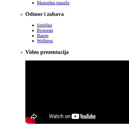
Manuelna masaža
Odmor i zabava
Smještaj
Restoran
Bazen
Wellness
Video prezentacija