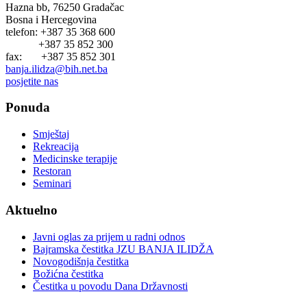
Hazna bb, 76250 Gradačac
Bosna i Hercegovina
telefon: +387 35 368 600
+387 35 852 300
fax: +387 35 852 301
banja.ilidza@bih.net.ba
posjetite nas
Ponuda
Smještaj
Rekreacija
Medicinske terapije
Restoran
Seminari
Aktuelno
Javni oglas za prijem u radni odnos
Bajramska čestitka JZU BANJA ILIDŽA
Novogodišnja čestitka
Božićna čestitka
Čestitka u povodu Dana Državnosti