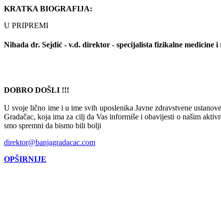
KRATKA BIOGRAFIJA:
U PRIPREMI
Nihada dr. Sejdić - v.d. direktor - specijalista fizikalne medicine i 
DOBRO DOŠLI !!!
U svoje lično ime i u ime svih uposlenika Javne zdravstvene ustanove 
Gradačac, koja ima za cilj da Vas informiše i obavijesti o našim aktiv
smo spremni da bismo bili bolji
direktor@banjagradacac.com
OPŠIRNIJE
BANJA ILIDŽA GRADAČAC