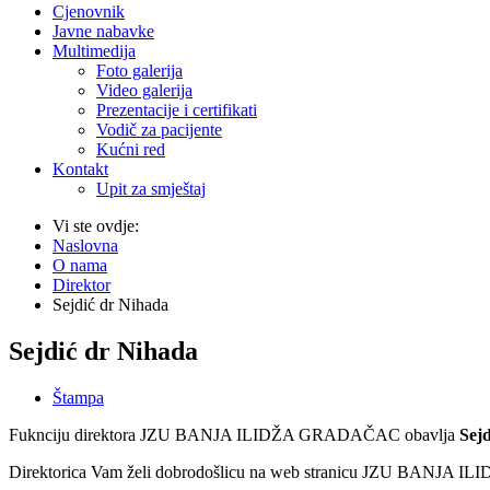
Cjenovnik
Javne nabavke
Multimedija
Foto galerija
Video galerija
Prezentacije i certifikati
Vodič za pacijente
Kućni red
Kontakt
Upit za smještaj
Vi ste ovdje:
Naslovna
O nama
Direktor
Sejdić dr Nihada
Sejdić dr Nihada
Štampa
Fuknciju direktora JZU BANJA ILIDŽA GRADAČAC obavlja
Sejd
Direktorica Vam želi dobrodošlicu na web stranicu JZU BANJA