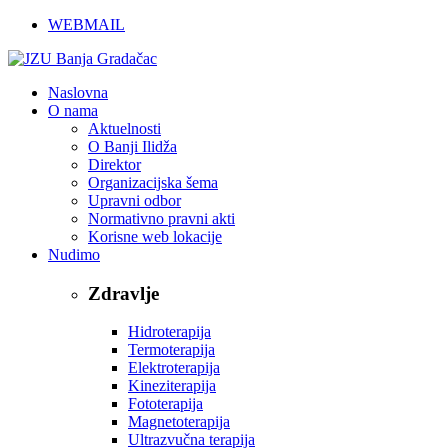
WEBMAIL
Naslovna
O nama
Aktuelnosti
O Banji Ilidža
Direktor
Organizacijska šema
Upravni odbor
Normativno pravni akti
Korisne web lokacije
Nudimo
Zdravlje
Hidroterapija
Termoterapija
Elektroterapija
Kineziterapija
Fototerapija
Magnetoterapija
Ultrazvučna terapija