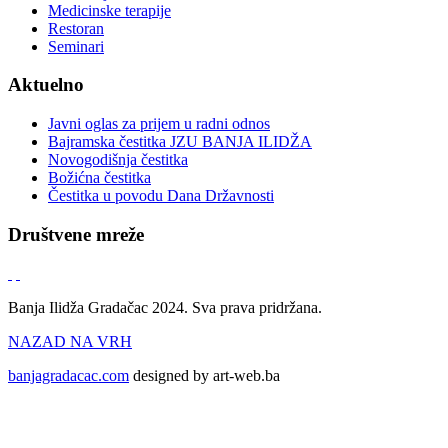
Medicinske terapije
Restoran
Seminari
Aktuelno
Javni oglas za prijem u radni odnos
Bajramska čestitka JZU BANJA ILIDŽA
Novogodišnja čestitka
Božićna čestitka
Čestitka u povodu Dana Državnosti
Društvene mreže
Banja Ilidža Gradačac 2024. Sva prava pridržana.
NAZAD NA VRH
banjagradacac.com
designed by art-web.ba