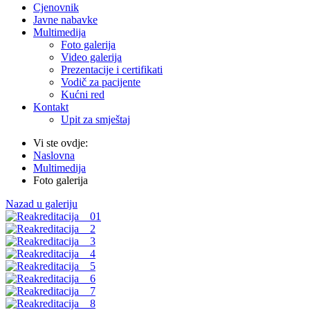
Cjenovnik
Javne nabavke
Multimedija
Foto galerija
Video galerija
Prezentacije i certifikati
Vodič za pacijente
Kućni red
Kontakt
Upit za smještaj
Vi ste ovdje:
Naslovna
Multimedija
Foto galerija
Nazad u galeriju