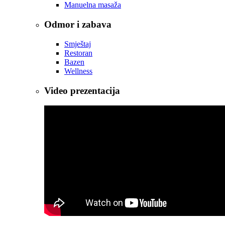
Manuelna masaža
Odmor i zabava
Smještaj
Restoran
Bazen
Wellness
Video prezentacija