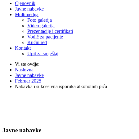
Cjenovnik
Javne nabavke
Multimedija
Foto galerija
Video galerija
Prezentacije i certifikati
Vodič za pacijente
Kućni red
Kontakt
Upit za smještaj
Vi ste ovdje:
Naslovna
Javne nabavke
Februar 2025
Nabavka i sukcesivna isporuka alkoholnih pića
Javne nabavke