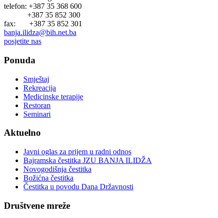
telefon: +387 35 368 600
+387 35 852 300
fax: +387 35 852 301
banja.ilidza@bih.net.ba
posjetite nas
Ponuda
Smještaj
Rekreacija
Medicinske terapije
Restoran
Seminari
Aktuelno
Javni oglas za prijem u radni odnos
Bajramska čestitka JZU BANJA ILIDŽA
Novogodišnja čestitka
Božićna čestitka
Čestitka u povodu Dana Državnosti
Društvene mreže