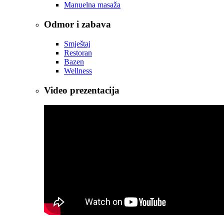
Manuelna masaža
Odmor i zabava
Smještaj
Restoran
Bazen
Wellness
Video prezentacija