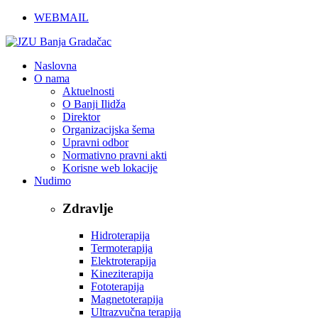
WEBMAIL
Naslovna
O nama
Aktuelnosti
O Banji Ilidža
Direktor
Organizacijska šema
Upravni odbor
Normativno pravni akti
Korisne web lokacije
Nudimo
Zdravlje
Hidroterapija
Termoterapija
Elektroterapija
Kineziterapija
Fototerapija
Magnetoterapija
Ultrazvučna terapija