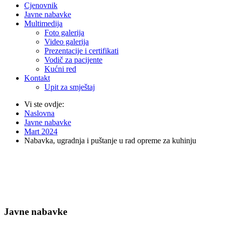
Cjenovnik
Javne nabavke
Multimedija
Foto galerija
Video galerija
Prezentacije i certifikati
Vodič za pacijente
Kućni red
Kontakt
Upit za smještaj
Vi ste ovdje:
Naslovna
Javne nabavke
Mart 2024
Nabavka, ugradnja i puštanje u rad opreme za kuhinju
Javne nabavke