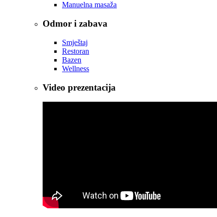
Manuelna masaža
Odmor i zabava
Smještaj
Restoran
Bazen
Wellness
Video prezentacija