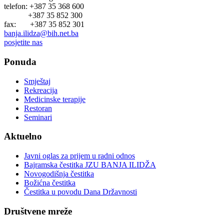
telefon: +387 35 368 600
+387 35 852 300
fax: +387 35 852 301
banja.ilidza@bih.net.ba
posjetite nas
Ponuda
Smještaj
Rekreacija
Medicinske terapije
Restoran
Seminari
Aktuelno
Javni oglas za prijem u radni odnos
Bajramska čestitka JZU BANJA ILIDŽA
Novogodišnja čestitka
Božićna čestitka
Čestitka u povodu Dana Državnosti
Društvene mreže