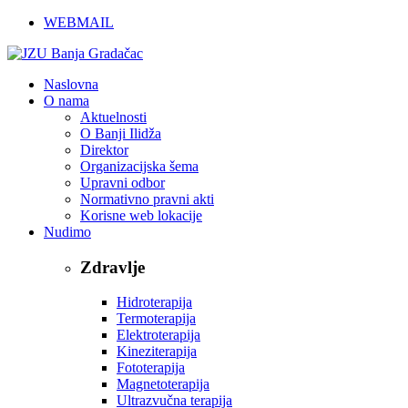
WEBMAIL
Naslovna
O nama
Aktuelnosti
O Banji Ilidža
Direktor
Organizacijska šema
Upravni odbor
Normativno pravni akti
Korisne web lokacije
Nudimo
Zdravlje
Hidroterapija
Termoterapija
Elektroterapija
Kineziterapija
Fototerapija
Magnetoterapija
Ultrazvučna terapija