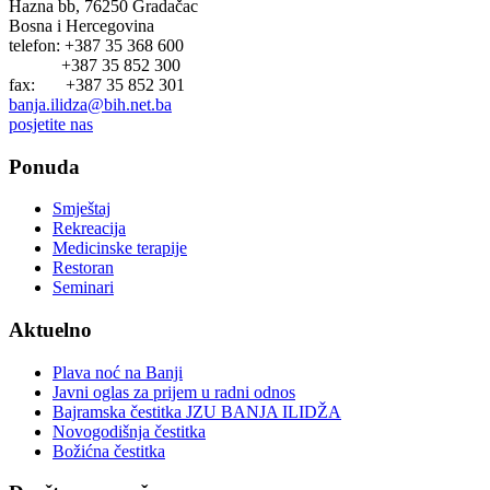
Hazna bb, 76250 Gradačac
Bosna i Hercegovina
telefon: +387 35 368 600
+387 35 852 300
fax: +387 35 852 301
banja.ilidza@bih.net.ba
posjetite nas
Ponuda
Smještaj
Rekreacija
Medicinske terapije
Restoran
Seminari
Aktuelno
Plava noć na Banji
Javni oglas za prijem u radni odnos
Bajramska čestitka JZU BANJA ILIDŽA
Novogodišnja čestitka
Božićna čestitka