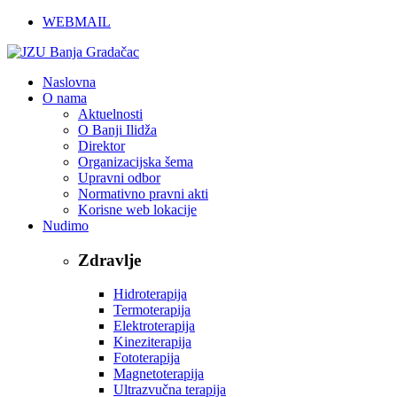
WEBMAIL
Naslovna
O nama
Aktuelnosti
O Banji Ilidža
Direktor
Organizacijska šema
Upravni odbor
Normativno pravni akti
Korisne web lokacije
Nudimo
Zdravlje
Hidroterapija
Termoterapija
Elektroterapija
Kineziterapija
Fototerapija
Magnetoterapija
Ultrazvučna terapija