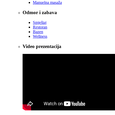
Manuelna masaža
Odmor i zabava
Smještaj
Restoran
Bazen
Wellness
Video prezentacija